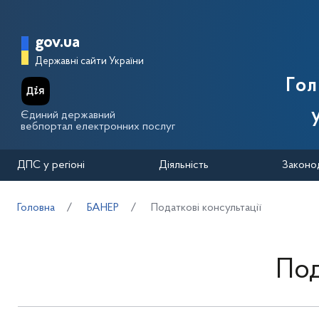
Перейти до основного вмісту
Головна сторінка Державної п
gov.ua
Державні сайти України
Го
Єдиний державний
вебпортал електронних послуг
ДПС у регіоні
Діяльність
Законо
Головна
БАНЕР
Податкові консультації
Под