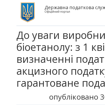
Державна податкова служб
Офіційний портал
До уваги виробни
біоетанолу: з 1 к
визначенні подат
акцизного податк
гарантоване пода
опубліковано 3