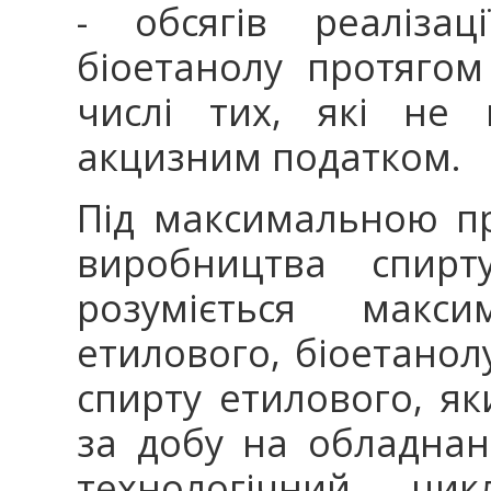
- обсягів реалізац
біоетанолу протягом
числі тих, які не 
акцизним податком.
Під максимальною п
виробництва спирту
розуміється макс
етилового, біоетанолу
спирту етилового, я
за добу на обладнан
технологічний ци