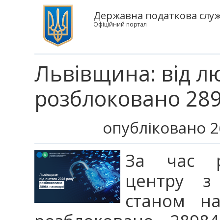
Державна податкова служб
Офіційний портал
Львівщина: від л
розблоковано 28
опубліковано 2
За час р
центру з
станом н