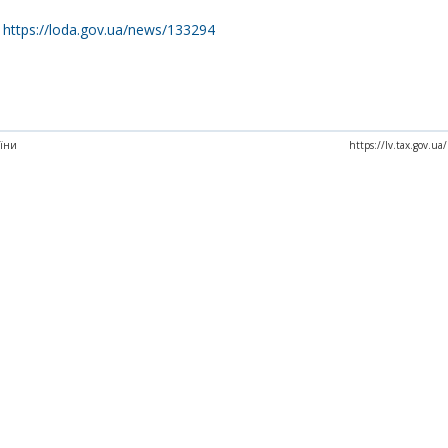
:
https://loda.gov.ua/news/133294
аїни
https://lv.tax.gov.u