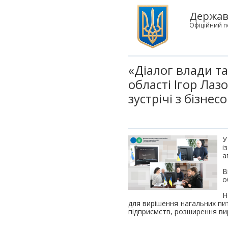
Державн
Офіційний п
«Діалог влади та
області Ігор Лаз
зустрічі з бізнес
У
і
а
В
о
Н
для вирішення нагальних пи
підприємств, розширення в