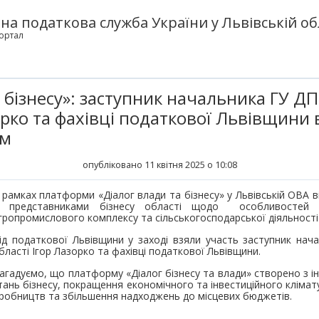
а податкова служба України у Львівській об
ортал
 бізнесу»: заступник начальника ГУ ДП
орко та фахівці податкової Львівщини 
ом
опубліковано 11 квітня 2025 о 10:08
 рамках платформи «Діалог влади та бізнесу» у Львівській ОВА в
з представниками бізнесу області щодо особливостей с
гропромислового комплексу та сільськогосподарської діяльності
ід податкової Львівщини у заході взяли участь заступник нач
бласті Ігор Лазорко та фахівці податкової Львівщини.
агадуємо, що платформу «Діалог бізнесу та влади» створено з ін
тань бізнесу, покращення економічного та інвестиційного клімат
иробництв та збільшення надходжень до місцевих бюджетів.