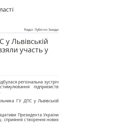
ласті
Розділ: Публічні Заходи
С у Львівській
взяли участь у
ідбулася регіональна зустріч
тимулювання підприємств
.
альника ГУ ДПС у Львівській
іціативи Президента України
у, сприяння створення нових