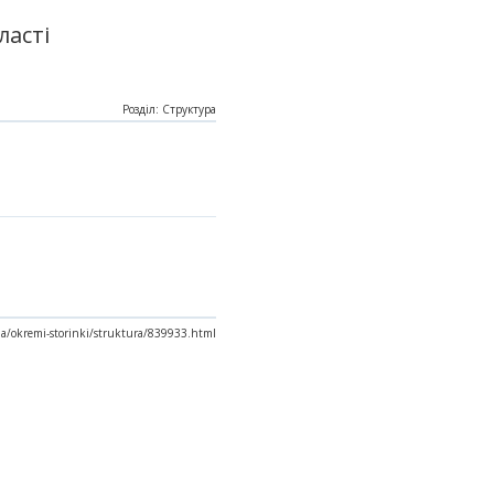
ласті
Розділ: Структура
.ua/okremi-storinki/struktura/839933.html