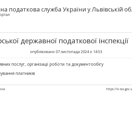
а податкова служба України у Львівській об
ортал
ської державної податкової інспекції
опубліковано 07 листопада 2024 о 14:53
вних послуг, організації роботи та документообігу
вування платників
аїни
https://lv.tax.gov