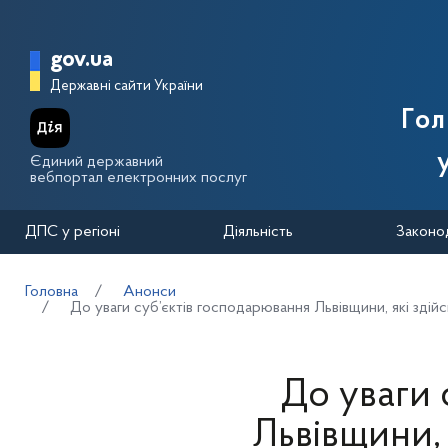
Перейти до основного вмісту
Головна сторінка Державної п
gov.ua
Державні сайти України
Го
Єдиний державний
вебпортал електронних послуг
ДПС у регіоні
Діяльність
Законо
Головна
Анонси
До уваги суб’єктів господарювання Львівщини, які здійс
До уваги 
Львівщини, 