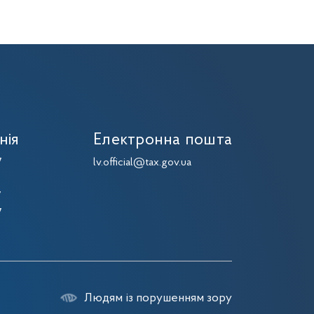
нія
Електронна пошта
7
lv.official@tax.gov.ua
7
7
7
Людям із порушенням зору