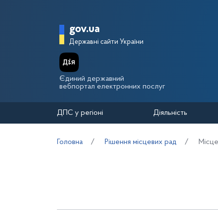
Перейти до основного вмісту
Головна сторінка Держа
gov.ua
Державні сайти України
Єдиний державний
вебпортал електронних послуг
ДПС у регіоні
Діяльність
Головна
Рішення місцевих рад
Місце