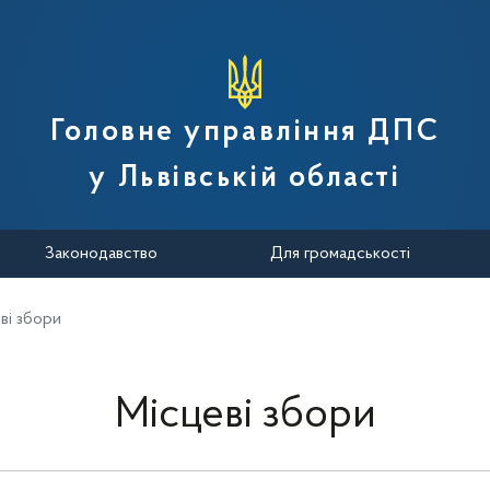
вної податкової служби України
Головне управління ДПС
у Львівській області
Законодавство
Для громадськості
ві збори
Місцеві збори