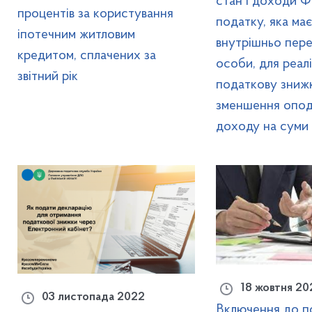
стан і доходи Ф
процентів за користування
податку, яка ма
іпотечним житловим
внутрішньо пер
кредитом, сплачених за
особи, для реалі
звітний рік
податкову зниж
зменшення опод
доходу на суми 
18 жовтня 20
03 листопада 2022
Включення до п