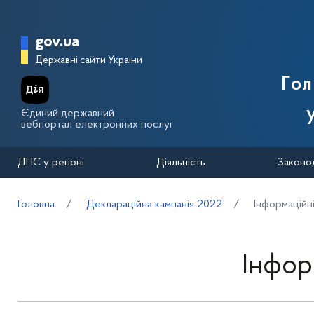
Перейти до основного вмісту
Головна сторінка Державної п
gov.ua
Державні сайти України
Го
Єдиний державний
вебпортал електронних послуг
ДПС у регіоні
Діяльність
Законо
Головна
Деклараційна кампанія 2022
Інформаційн
Інфор