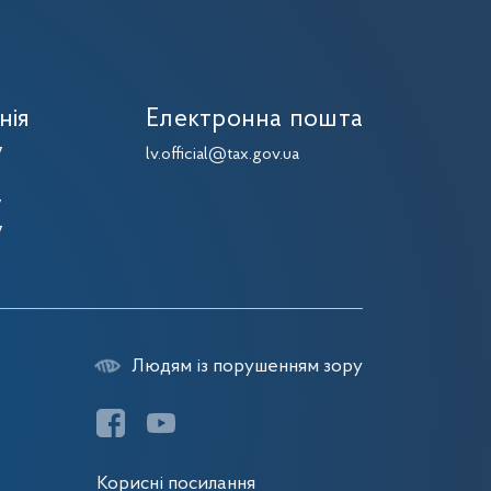
нія
Електронна пошта
7
lv.official@tax.gov.ua
7
7
7
Людям із порушенням зору
Корисні посилання