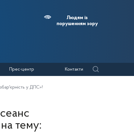
Людям із
порушенням зору
Прес-центр
Контакти
езбар'єрність у ДПС»!
 сеанс
 на тему: