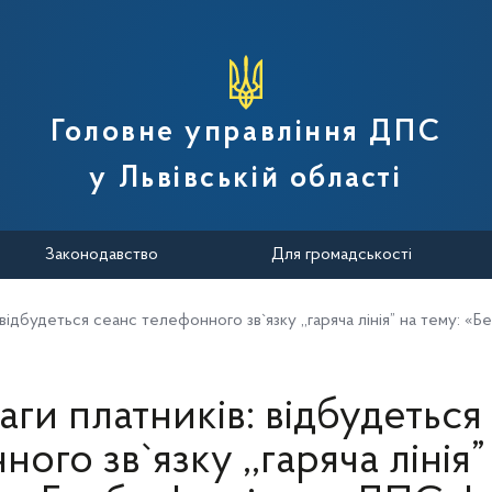
вної податкової служби України
Головне управління ДПС
у Львівській області
Законодавство
Для громадськості
 відбудеться сеанс телефонного зв`язку ,,гаряча лінія” на тему: «Б
аги платників: відбудеться
ого зв`язку ,,гаряча лінія”