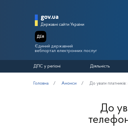
Перейти до основного вмісту
Головна сторінка Держа
gov.ua
Державні сайти України
Єдиний державний
вебпортал електронних послуг
ДПС у регіоні
Діяльність
Головна
Анонси
До уваги платників:
До ув
телефонн