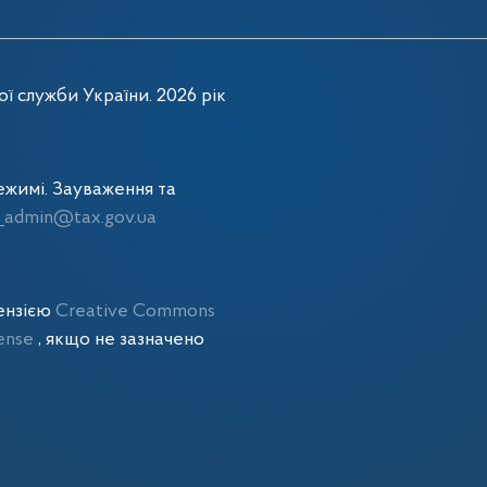
ї служби України. 2026 рік
жимі. Зауваження та
admin@tax.gov.ua
цензією
Creative Commons
cense
, якщо не зазначено