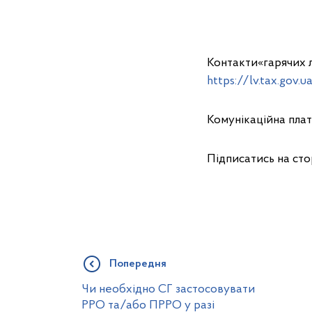
Контакти«гарячих л
https://lv.tax.gov.
Комунікаційна пла
Підписатись на ст
Попередня
Чи необхідно СГ застосовувати
РРО та/або ПРРО у разі