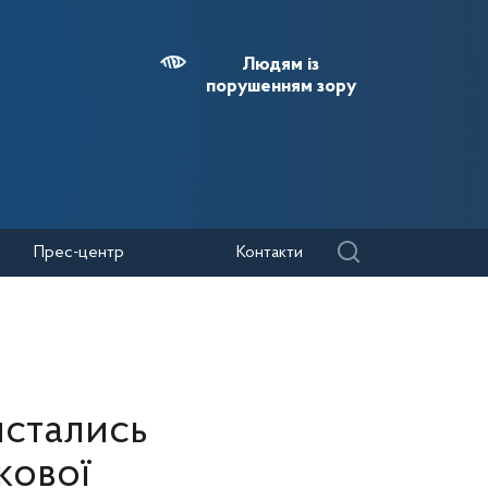
Людям із
порушенням зору
Прес-центр
Контакти
истались
кової