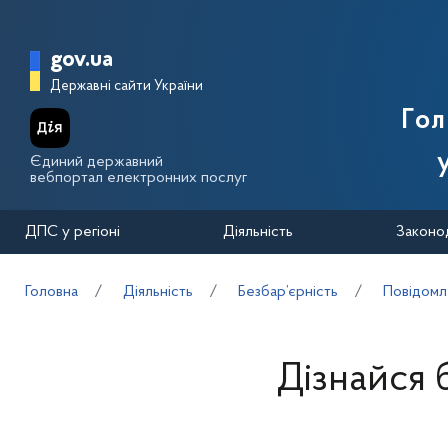
Перейти до основного вмісту
Головна сторінка Державної п
gov.ua
Державні сайти України
Го
Єдиний державний
вебпортал електронних послуг
ДПС у регіоні
Діяльність
Законо
Головна
Діяльність
Безбар’єрність
Повідомл
Дізнайся 