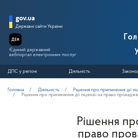
Перейти до основного вмісту
Головна сторінка Державної п
gov.ua
Державні сайти України
Го
Єдиний державний
вебпортал електронних послуг
ДПС у регіоні
Діяльність
Законо
Головна
Діяльність
Рішення про припинення дії лі
Рішення про припинення дії ліцензії на право провадж
Рішення про
право пров