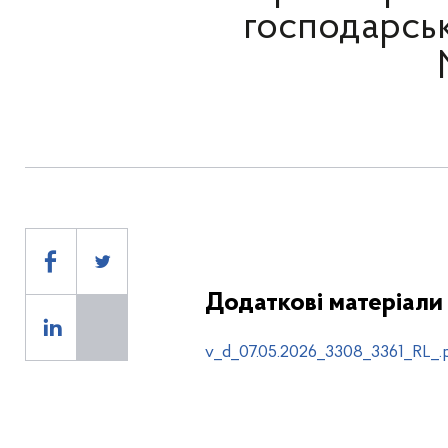
господарськ
Додаткові матеріали
v_d_07.05.2026_3308_3361_RL_.