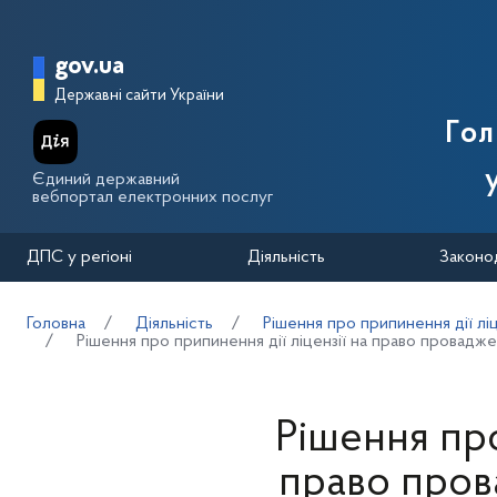
Перейти до основного вмісту
Головна сторінка Державної п
gov.ua
Державні сайти України
Го
Єдиний державний
вебпортал електронних послуг
ДПС у регіоні
Діяльність
Законо
Головна
Діяльність
Рішення про припинення дії лі
Рішення про припинення дії ліцензії на право провадже
Рішення про
право пров