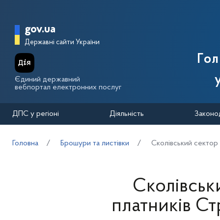
Перейти до основного вмісту
Головна сторінка Державної п
gov.ua
Державні сайти України
Го
Єдиний державний
вебпортал електронних послуг
ДПС у регіоні
Діяльність
Законо
Головна
Брошури та листівки
Сколівський сектор 
Сколівськ
платників Ст