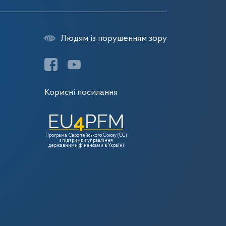
Людям із порушенням зору
Корисні посилання
Програма Європейського Союзу (ЄС)
з підтримки управління
державними фінансами в Україні