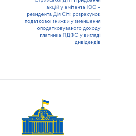
Стрийської ДПІ. Придбання
акцій у емітента ЮО –
резидента Дія Сіті: розрахунок
податкової знижки у зменшення
оподатковуваного доходу
платника ПДФО у вигляді
дивідендів