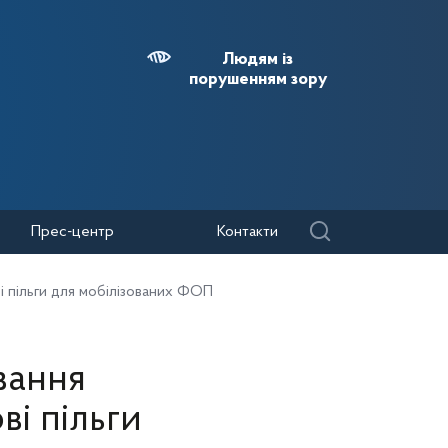
Людям із
порушенням зору
Прес-центр
Контакти
і пільги для мобілізованих ФОП
вання
ві пільги