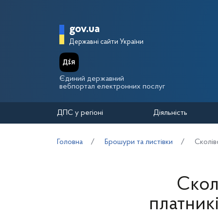
Перейти до основного вмісту
Головна сторінка Держа
gov.ua
Державні сайти України
Єдиний державний
вебпортал електронних послуг
ДПС у регіоні
Діяльність
Головна
Брошури та листівки
Сколів
Скол
платникі