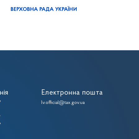
ВЕРХОВНА РАДА УКРАЇНИ
нія
Електронна пошта
7
lv.official@tax.gov.ua
7
7
7