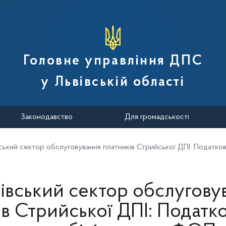
вної податкової служби України
Головне управління ДПС
у Львівській області
Законодавство
Для громадськості
ський сектор обслуговування платників Стрийської ДПІ: Податков
івський сектор обслугову
в Стрийської ДПІ: Податко