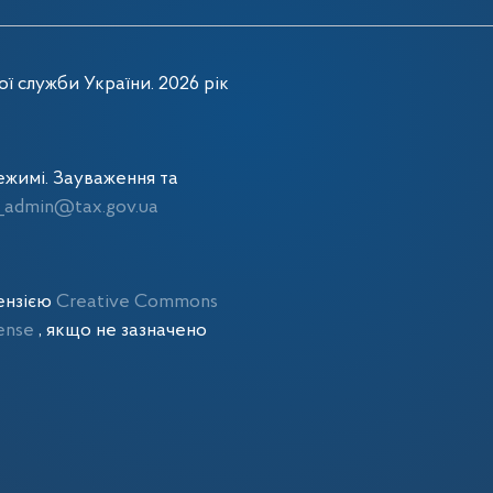
ї служби України. 2026 рік
жимі. Зауваження та
admin@tax.gov.ua
цензією
Creative Commons
cense
, якщо не зазначено