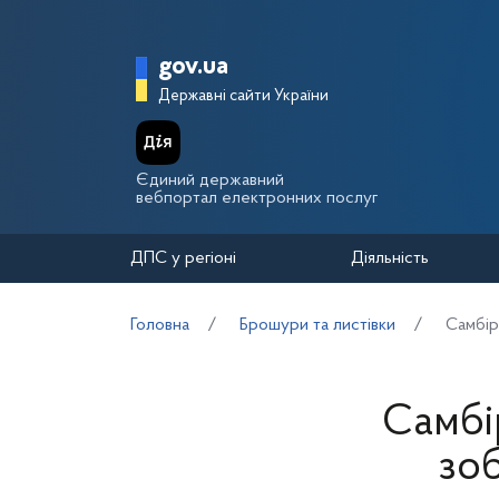
Перейти до основного вмісту
Головна сторінка Держа
gov.ua
Державні сайти України
Єдиний державний
вебпортал електронних послуг
ДПС у регіоні
Діяльність
Головна
Брошури та листівки
Самбір
Самбі
зоб