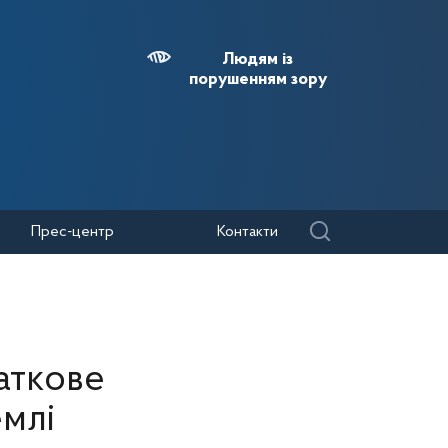
Людям із
порушенням зору
Прес-центр
Контакти
аткове
емлі