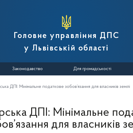
вної податкової служби України
Головне управління ДПС
у Львівській області
Законодавство
Для громадськості
ська ДПІ: Мінімальне податкове зобов’язання для власників землі
рська ДПІ: Мінімальне под
ов’язання для власників з