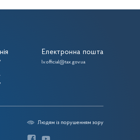
нія
Електронна пошта
7
lv.official@tax.gov.ua
7
7
7
Людям із порушенням зору