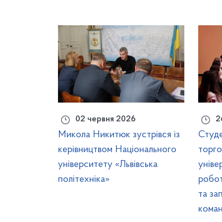
02 червня 2026
2
Микола Никитюк зустрівся із
Студе
керівництвом Національного
торго
університету «Львівська
уніве
політехніка»
робо
та за
коман