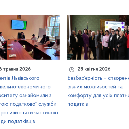
6 травня 2026
28 квітня 2026
нтів Львівського
Безбар’єрність – створен
вельно-економічного
рівних можливостей та
рситету ознайомили з
комфорту для усіх платни
тою податкової служби
податків
просили стати частиною
ди податківців