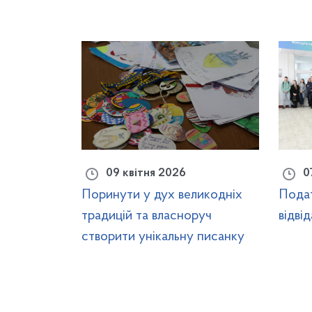
09 квітня 2026
0
Поринути у дух великодніх
Подат
традицій та власноруч
відві
створити унікальну писанку