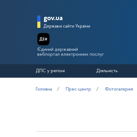
Перейти до основного вмісту
Головна сторінка Держа
gov.ua
Державні сайти України
Єдиний державний
вебпортал електронних послуг
ДПС у регіоні
Діяльність
Головна
Прес-центр
Фотогалерея