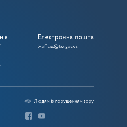
нія
Електронна пошта
7
lv.official@tax.gov.ua
7
7
7
Людям із порушенням зору