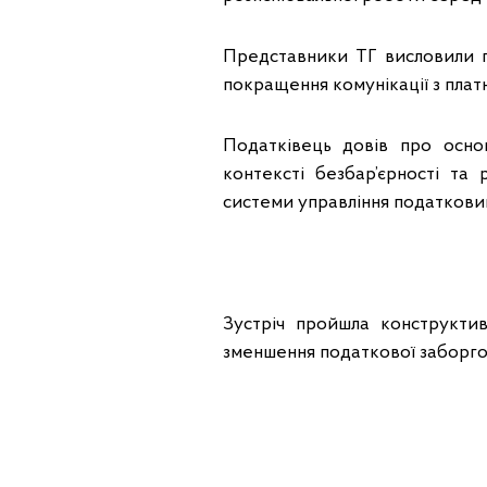
Представники ТГ висловили го
покращення комунікації з плат
Податківець довів про осно
контексті безбар’єрності та
системи управління податкови
Зустріч пройшла конструктив
зменшення податкової заборго