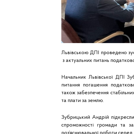
Львівською ДПІ проведено зус
з актуальних питань податков
Начальник Львівської ДПІ З
питання погашення податково
також забезпечення стабільн
та плати за землю.
Зубрицький Андрій підкреслив
спроможності громади та зап
роз’яснювальної роботи серед 