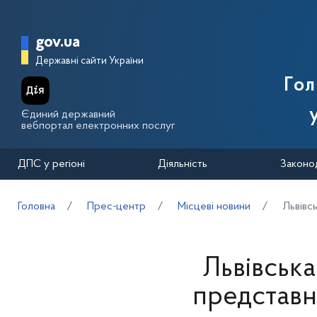
Перейти до основного вмісту
Головна сторінка Державної п
gov.ua
Державні сайти України
Го
Єдиний державний
вебпортал електронних послуг
ДПС у регіоні
Діяльність
Законо
Головна
Прес-центр
Місцеві новини
Львівс
Львівська
представн