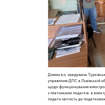
Днями в.о. завідувача Турківс
управління ДПС в Львівській об
щодо функціонування електрон
з платниками податків в елек
подати звітність до податкових