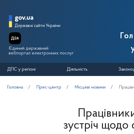
Перейти до основного вмісту
Головна сторінка Державної п
gov.ua
Державні сайти України
Го
Єдиний державний
вебпортал електронних послуг
ДПС у регіоні
Діяльність
Законо
Головна
Прес-центр
Місцеві новини
Праців
Працівники
зустріч щодо