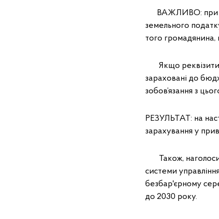
ВАЖЛИВО: при спла
земельного податк
того громадянина, 
Якщо реквізити пл
зараховані до бюдж
зобов’язання з цьог
РЕЗУЛЬТАТ: на наст
зарахування у прив
Також, наголосили
системи управління
безбар'єрному сер
до 2030 року.