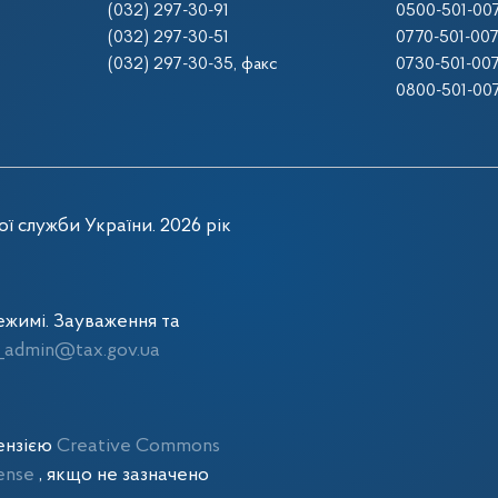
(032) 297-30-91
0500-501-00
(032) 297-30-51
0770-501-00
(032) 297-30-35
, факс
0730-501-00
0800-501-00
ї служби України. 2026 рік
жимі. Зауваження та
admin@tax.gov.ua
цензією
Creative Commons
cense
, якщо не зазначено