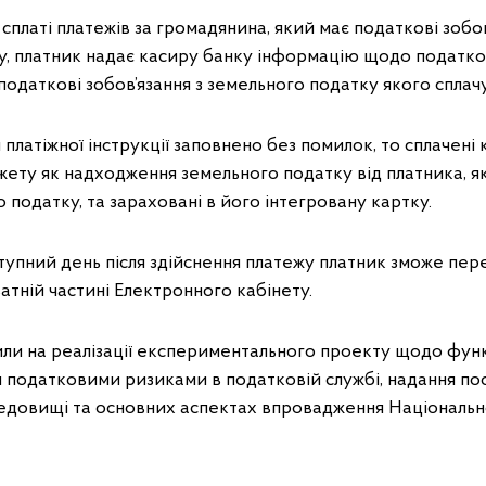
ті платежів за громадянина, який має податкові зобов’
у, платник надає касиру банку інформацію щодо податко
податкові зобов’язання з земельного податку якого сплач
атіжної інструкції заповнено без помилок, то сплачені 
ету як надходження земельного податку від платника, я
о податку, та зараховані в його інтегровану картку.
упний день після здійснення платежу платник зможе пер
атній частині Електронного кабінету.
 на реалізації експериментального проекту щодо фун
 податковими ризиками в податковій службі, надання пос
едовищі та основних аспектах впровадження Національної