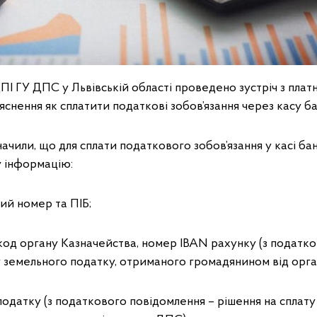
ГУ ДПС у Львівській області проведено зустріч з платн
’яснення як сплатити податкові зобов’язання через касу б
или, що для сплати податкового зобов’язання у касі бан
у інформацію:
ий номер та ПІБ;
код органу Казначейства, номер ІВАN рахунку (з податк
у земельного податку, отриманого громадянином від орг
податку (з податкового повідомлення – рішення на сплат