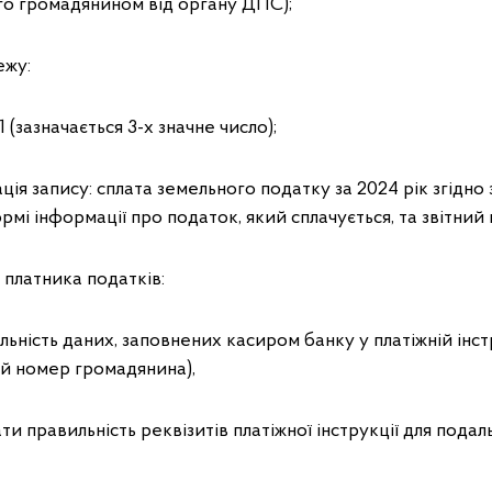
го громадянином від органу ДПС);
ежу:
1 (зазначається 3-х значне число);
ія запису: сплата земельного податку за 2024 рік згідно
рмі інформації про податок, який сплачується, та звітний 
латника податків:
ьність даних, заповнених касиром банку у платіжній інструк
й номер громадянина),
ти правильність реквізитів платіжної інструкції для подал