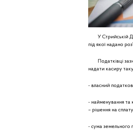
У Стрийській ДПІ 
під якої надано роз
Податківці зазнач
надати касиру так
- власний податков
- найменування та 
– рішення на сплат
- сума земельного 