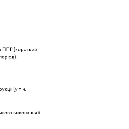
 з ППР (короткий
період).
ції (у т. ч.
ьшого виконання її