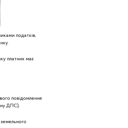
иками податків,
анку.
ку платник має
ового повідомлення
ану ДПС);
у земельного