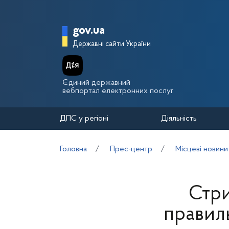
Перейти до основного вмісту
Головна сторінка Держа
gov.ua
Державні сайти України
Єдиний державний
вебпортал електронних послуг
ДПС у регіоні
Діяльність
Головна
Прес-центр
Місцеві новини
Стри
правиль