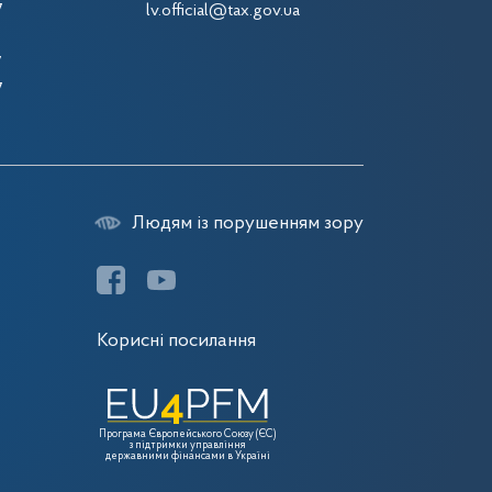
7
lv.official@tax.gov.ua
7
7
7
Людям із порушенням зору
Корисні посилання
Програма Європейського Союзу (ЄС)
з підтримки управління
державними фінансами в Україні