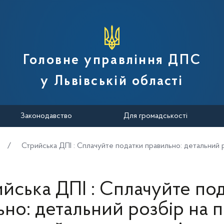
вної податкової служби України
Головне управління ДПС
у Львівській області
Законодавство
Для громадськості
Стрийська ДПІ : Сплачуйте податки правильно: детальний р
йська ДПІ : Сплачуйте по
но: детальний розбір на 