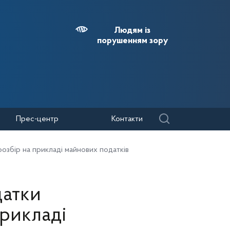
Людям із
порушенням зору
Прес-центр
Контакти
озбір на прикладі майнових податків
датки
прикладі