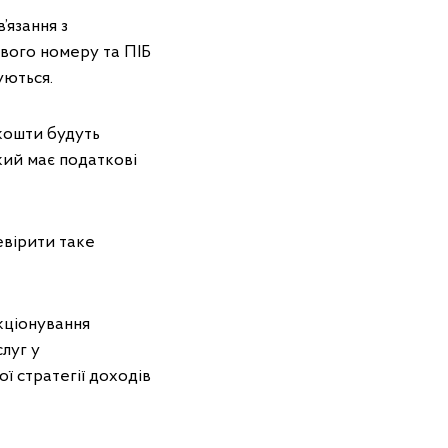
язання з
вого номеру та ПІБ
уються.
кошти будуть
кий має податкові
евірити таке
кціонування
луг у
 стратегії доходів