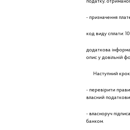
податку, отримано
- призначення плат
код виду сплати: 10
додаткова інформац
опис у довільній фо
Наступний крок п
- перевірити правил
власний податкови
- власноруч підписа
банком.