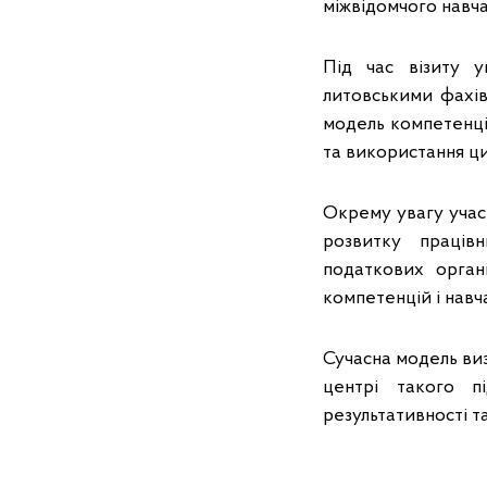
міжвідомчого навча
Під час візиту у
литовськими фахів
модель компетенці
та використання ц
Окрему увагу учас
розвитку праців
податкових орган
компетенцій і навч
Сучасна модель виз
центрі такого п
результативності т