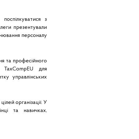
 поспілкуватися з
олеги презентували
інювання персоналу
ня та професійного
ми TaxCompEU для
тку управлінських
ілей організації. У
нці та навичках,