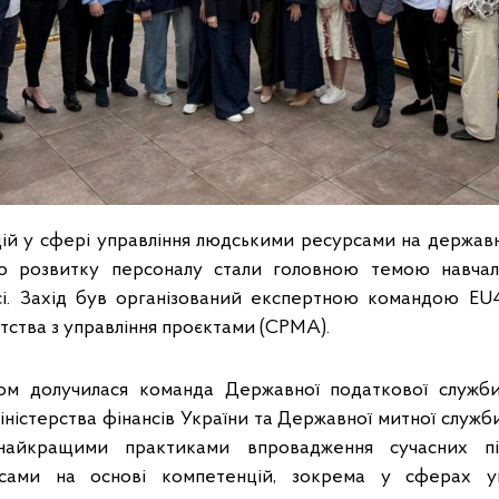
й у сфері управління людськими ресурсами на державн
до розвитку персоналу стали головною темою навчаль
юсі. Захід був організований експертною командою EU
тства з управління проєктами (CPMA).
ом долучилася команда Державної податкової служби
ністерства фінансів України та Державної митної служби
найкращими практиками впровадження сучасних під
сами на основі компетенцій, зокрема у сферах упр