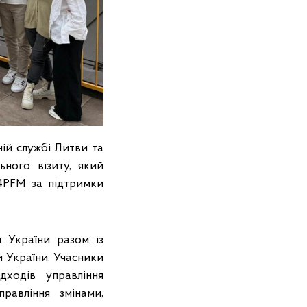
ій службі Литви та
ного візиту, який
4PFM за підтримки
 України разом із
 України. Учасники
ходів управління
авління змінами,