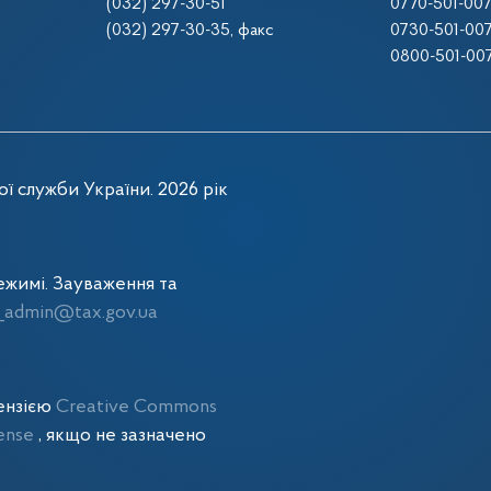
(032) 297-30-51
0770-501-00
(032) 297-30-35
, факс
0730-501-00
0800-501-00
ї служби України. 2026 рік
жимі. Зауваження та
admin@tax.gov.ua
цензією
Creative Commons
cense
, якщо не зазначено