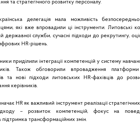
ння та стратегічного розвитку персоналу.
країнська делегація мала можливість безпосередньо
цями, які вже впровадили ці інструменти. Литовські к
й державної служби, сучасні підходи до рекрутингу, оц
ифрових HR-рішень.
ники приділили інтеграції компетенцій у систему навчан
ників. Також обговорили впровадження платфор
ів та нові підходи литовських HR-фахівців до розви
ання керівників.
начає HR як важливий інструмент реалізації стратегічних ц
ідходу – розвиток компетенцій, фокус на поведі
а підтримка трансформаційних змін.