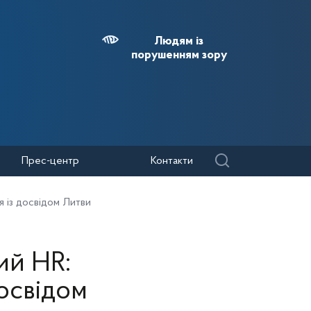
Людям із
порушенням зору
Прес-центр
Контакти
я із досвідом Литви
ий HR:
освідом