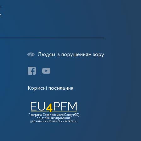
7
7
7
Людям із порушенням зору
Корисні посилання
Програма Європейського Союзу (ЄС)
з підтримки управління
державними фінансами в Україні