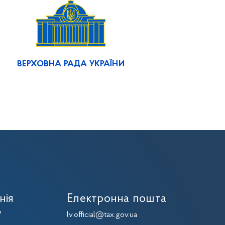
ВЕРХОВНА РАДА УКРАЇНИ
нія
Електронна пошта
7
lv.official@tax.gov.ua