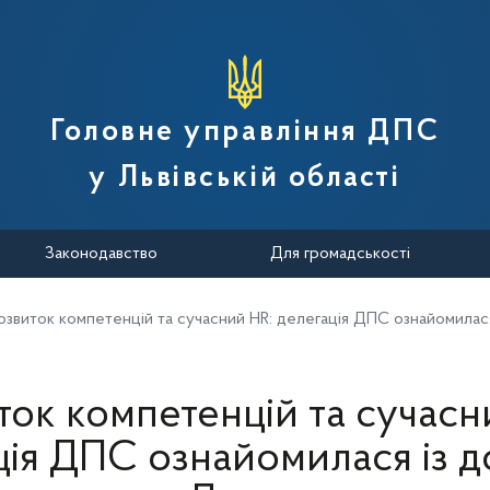
вної податкової служби України
Головне управління ДПС
у Львівській області
Законодавство
Для громадськості
озвиток компетенцій та сучасний HR: делегація ДПС ознайомилас
ток компетенцій та сучасн
ція ДПС ознайомилася із д