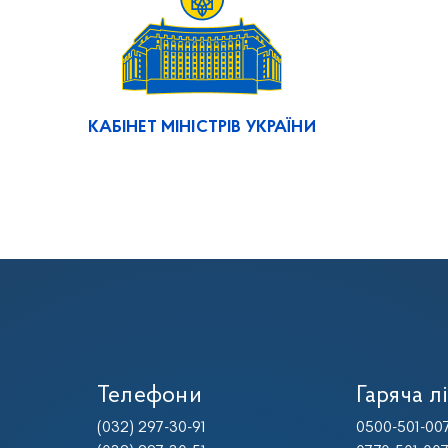
КАБІНЕТ МІНІСТРІВ УКРАЇНИ
Телефони
Гаряча лі
(032) 297-30-91
0500-501-00