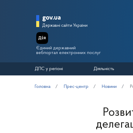
Перейти до основного вмісту
Головна сторінка Держа
gov.ua
Державні сайти України
Єдиний державний
вебпортал електронних послуг
ДПС у регіоні
Діяльність
Головна
Прес-центр
Новини
Р
Розви
делега