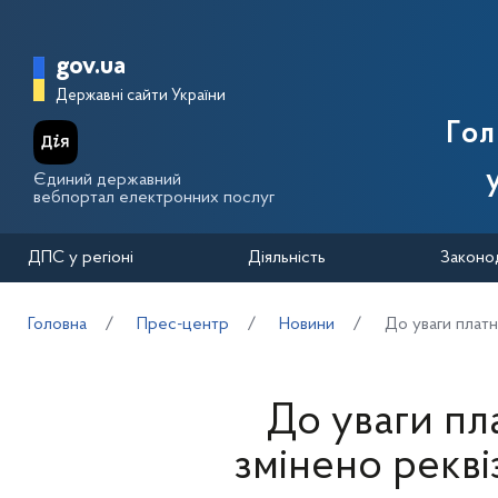
Перейти до основного вмісту
Головна сторінка Державної п
gov.ua
Державні сайти України
Го
Єдиний державний
вебпортал електронних послуг
ДПС у регіоні
Діяльність
Законо
Головна
Прес-центр
Новини
До уваги платн
До уваги пл
змінено рекв