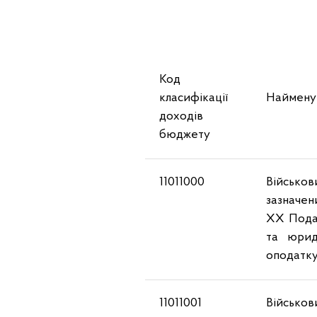
Код
класифікації
Найменув
доходів
бюджету
11011000
Військов
зазначени
ХХ Подат
та юрид
оподатк
11011001
Військов