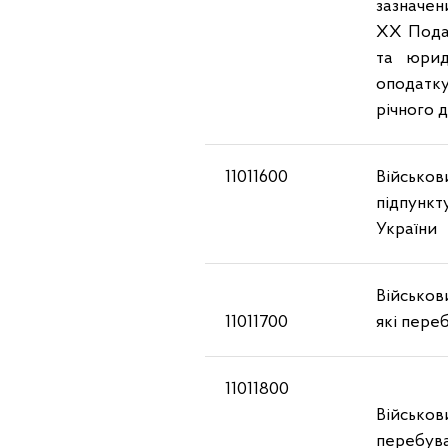
зазначени
ХХ Подат
та юрид
оподатку
річного 
11011600
Військови
підпункт
України
Військов
11011700
які пере
11011800
Військо
перебува