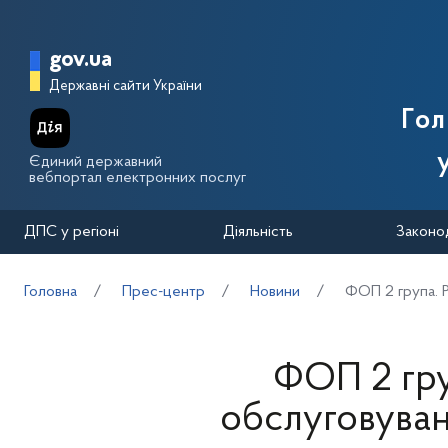
Перейти до основного вмісту
Головна сторінка Державної п
gov.ua
Державні сайти України
Го
Єдиний державний
вебпортал електронних послуг
ДПС у регіоні
Діяльність
Законо
Головна
Прес-центр
Новини
ФОП 2 група. Р
ФОП 2 гру
обслуговуван