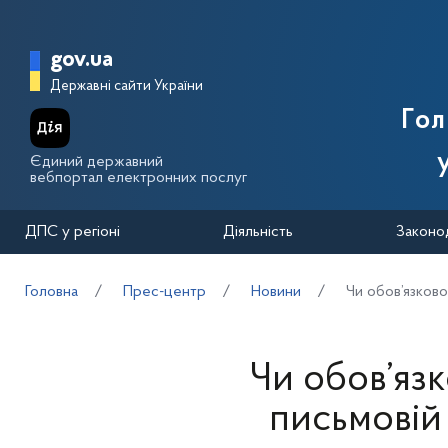
Перейти до основного вмісту
Головна сторінка Державної п
gov.ua
Державні сайти України
Го
Єдиний державний
вебпортал електронних послуг
ДПС у регіоні
Діяльність
Законо
Головна
Прес-центр
Новини
Чи обов’язково
Чи обов’язк
письмовій