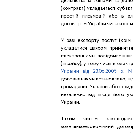
діяльність» із змінами та до
(контракт) укладається суб’є
простій письмовій або в е
договором України чи законом
У разі експорту послуг (крім
укладатися шляхом прийняття
електронними повідомленням
(інвойсу), у тому числі в елек
України від 23.06.2005 р. 
доповненнями встановлено, що
громадянин України або юриди
незалежно від місця його у
України.
Таким чином законодавс
зовнішньоекономічний догов