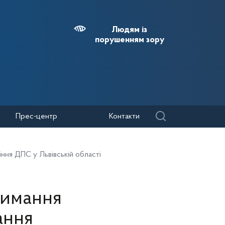
Людям із
порушенням зору
Прес-центр
Контакти
ння ДПС у Львівській області
римання
ання