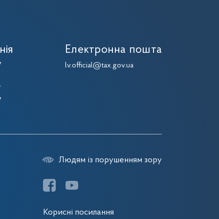
нія
Електронна пошта
7
lv.official@tax.gov.ua
7
7
7
Людям із порушенням зору
Корисні посилання