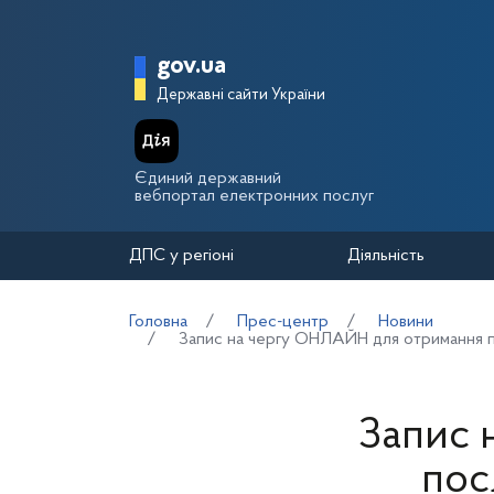
Перейти до основного вмісту
Головна сторінка Держа
gov.ua
Державні сайти України
Єдиний державний
вебпортал електронних послуг
ДПС у регіоні
Діяльність
Головна
Прес-центр
Новини
Запис на чергу ОНЛАЙН для отримання по
Запис 
пос