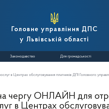
вної податкової служби України
Головне управління ДПС
у Львівській області
Законодавство
Для громадськості
слуг в Центрах обслуговування платників ДПІ Головного управлі
на чергу ОНЛАЙН для от
луг в Центрах обслуговув