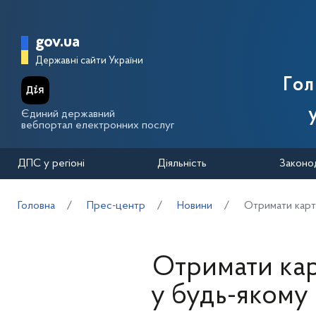
Перейти до основного вмісту
Головна сторінка Державної п
gov.ua
Державні сайти України
Го
Єдиний державний
вебпортал електронних послуг
ДПС у регіоні
Діяльність
Законо
Головна
Прес-центр
Новини
Отримати картк
Отримати кар
у будь-якому 