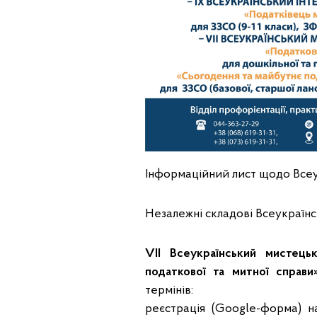
Інформаційний лист щодо Всеу
Незалежні складові Всеукраїн
VII Всеукраїнський мистець
податкової та митної справи
термінів:
реєстрація (Google-форма) н