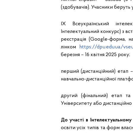
(здобувачів). Учасники беруть 
IX Всеукраїнський інтеле
Інтелектуальний конкурс) з вст
реєстрація (Google-форма, н
лінком
https://dpu.edu.ua/vse
березня – 16 квітня 2025 року;
перший (дистанційний) етап –
навчально-дистанційної платф
другий (фінальний) етап т
Університету або дистанційно (
До участі в Інтелектуальному
освіти усіх типів та форм влас