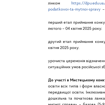
лінком
https://dpu.edu.u
podatkovoi-ta-mytnoi-spravy
– 
перший етап приймання конкур
лютого – 04 квітня 2025 року;
другий етап приймання конкур
квітня 2025 року;
урочиста церемонія відзначення
ситуаційних умов російської зб
До участі в Мистецькому конк
освіти всіх типів і форм власн
передвищої освіти, Інклюзивн
дошкільна та початкова ланка
митної справи» – базова (5-9