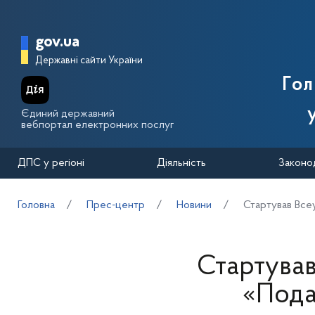
Перейти до основного вмісту
Головна сторінка Державної п
gov.ua
Державні сайти України
Го
Єдиний державний
вебпортал електронних послуг
ДПС у регіоні
Діяльність
Законо
Головна
Прес-центр
Новини
Стартував Все
Стартува
«Пода