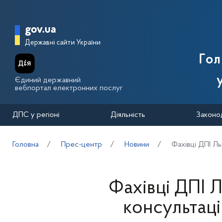
Перейти до основного вмісту
Головна сторінка Державної п
gov.ua
Державні сайти України
Го
Єдиний державний
вебпортал електронних послуг
ДПС у регіоні
Діяльність
Законо
Головна
Прес-центр
Новини
Фахівці ДПІ Ль
Фахівці ДПІ 
консультац