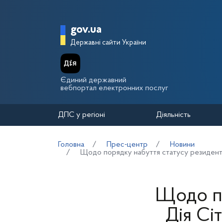
Перейти до основного вмісту
Головна сторінка Держа
gov.ua
Державні сайти України
Єдиний державний
вебпортал електронних послуг
ДПС у регіоні
Діяльність
Головна
Прес-центр
Новини
Щодо порядку набуття статусу резидента
Щодо по
Дія Сі