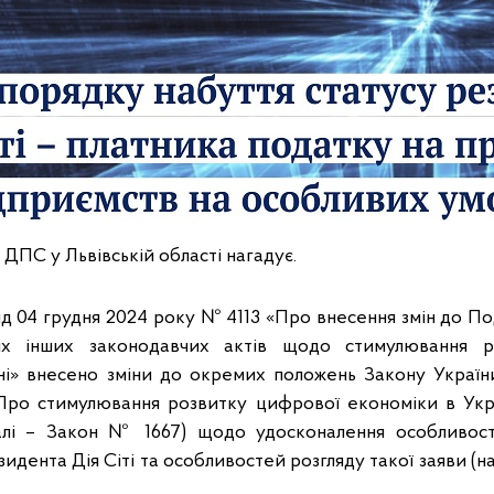
 ДПС у Львівській області нагадує.
ід 04 грудня 2024 року № 4113 «Про внесення змін до П
их інших законодавчих актів щодо стимулювання р
ні» внесено зміни до окремих положень Закону України
ро стимулювання розвитку цифрової економіки в Украї
алі – Закон № 1667) щодо удосконалення особливос
зидента Дія Сіті та особливостей розгляду такої заяви (на