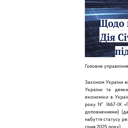
Головне управління
Законом України в
України та деяк
економіки в Украї
року № 1667-IX «П
доповненнями) (д
набуття статусу ре
січня 2025 року) .