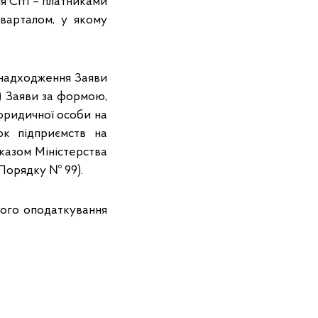
ія Сіті – платниками
варталом, у якому
 надходження Заяви
) Заяви за формою,
юридичної особи на
ок підприємств на
казом Міністерства
ІІ Порядку № 99).
кого оподаткування