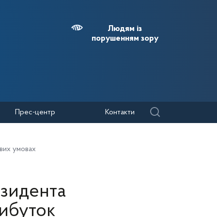
Людям із
порушенням зору
Прес-центр
Контакти
ивих умовах
езидента
рибуток