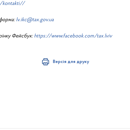
a/kontakti//
тформа:
lv.ikc@tax.gov.ua
рінку Фейсбук:
https://www.facebook.com/tax.lviv
Версія для друку