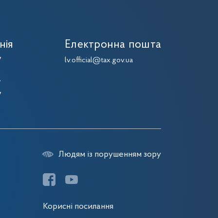
нія
Електронна пошта
7
lv.official@tax.gov.ua
7
7
7
Людям із порушенням зору
Корисні посилання