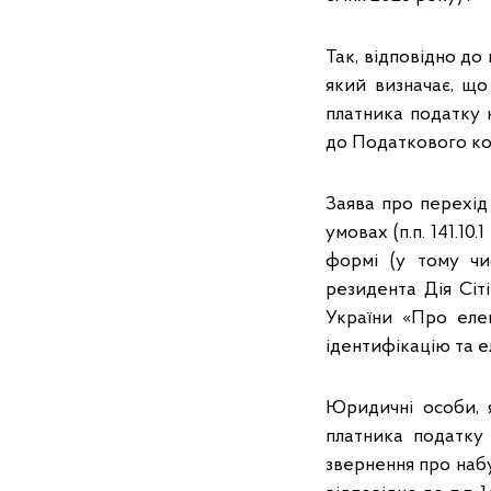
Так, відповідно до
який визначає, що
платника податку 
до Податкового ко
Заява про перехід
умовах (п.п. 141.10
формі (у тому чи
резидента Дія Сіт
України «Про еле
ідентифікацію та е
Юридичні особи, я
платника податку
звернення про набут