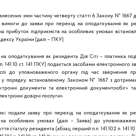
 внесених змін частину четверту статті 6 Закону № 1667
 вимоги до заяви про перехід на оподаткування як ре
на прибуток підприємств на особливих умовах встанов
дексу України (далі – ПКУ).
 на оподаткування як резидента Дія Сіті – платника по
.1 п. 141.10 ст. 141 ПКУ) подається засобами електронного з
слі до уповноваженого органу під час звернення пр
і у порядку, встановленому Законом № 1667 з дотрима
ктронні документи та електронний документообіг» т
лектронні довірчі послуги».
кі подали заяву про перехід на оподаткування як ре
 на особливих умовах (далі – Заява) до уповноважено
тя статусу резидента (абзац перший п.п. 141.10.2 п. 141.10 с