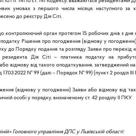
141.10.1 п. 141.10 ст. 141 Кодексу, вважаються резидентами Д
ивих умовах з першого числа місяця, наступного за к
есено до реєстру Дія Сіті.
що контролюючий орган протягом 15 робочих днів з дня
 податку Рішення про погодження (відмову у погодженні
ку до Порядку подання та розгляду Заяви про перехід 
 резидента Дія Сіті – платника податку на прибут
або відмову від такого оподаткування, затверджений на
д 17.03.2022 № 99 (далі – Порядок № 99) (пункт 2 розділ І
ження (відмову у погодженні) Заяви або відмову від та
чній особі у порядку, визначеному ст. 42 розділу II ПКУ.
іній» Головного управління ДПС у Львівській області: