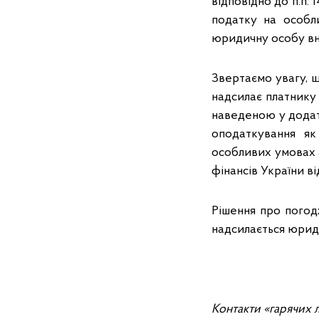
відповідно до п.п. 
податку на особл
юридичну особу вн
Звертаємо увагу, 
надсилає платнику
наведеною у додат
оподаткування як
особливих умовах 
фінансів України ві
Рішення про погод
надсилається юриди
Контакти «гарячих л