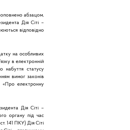
 доповнено абзацом,
зидента Дія Сіті –
люються відповідно
датку на особливих
в’язку в електронній
о набуття статусу
нням вимог законів
а «Про електронну
зидента Дія Сіті –
го органу під час
т. 141 ПКУ) Дія Сіті