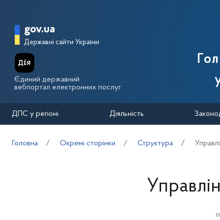
Перейти до основного вмісту
Головна сторінка Державної п
gov.ua
Державні сайти України
Го
Єдиний державний
вебпортал електронних послуг
ДПС у регіоні
Діяльність
Законо
Головна
Окремі сторінки
Структура
Управлі
Управлін
о