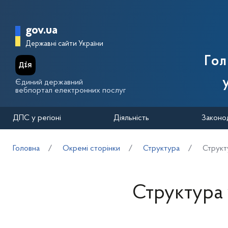
Перейти до основного вмісту
Головна сторінка Державної п
gov.ua
Державні сайти України
Го
Єдиний державний
вебпортал електронних послуг
ДПС у регіоні
Діяльність
Законо
Головна
Окремі сторінки
Структура
Структ
Структура 