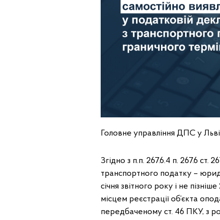
Головне управління ДПС у Львів
Згідно з п.п. 267.6.4 п. 267.6 с
транспортного податку – юрид
січня звітного року і не пізн
місцем реєстрації об’єкта опо
передбаченому ст. 46 ПКУ, з р